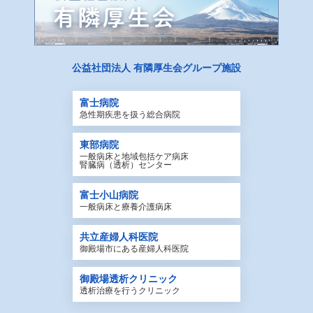
公益社団法人
有隣厚生会グループ施設
富士病院
急性期疾患を扱う総合病院
東部病院
一般病床と地域包括ケア病床
腎臓病（透析）センター
富士小山病院
一般病床と療養介護病床
共立産婦人科医院
御殿場市にある産婦人科医院
御殿場透析クリニック
透析治療を行うクリニック