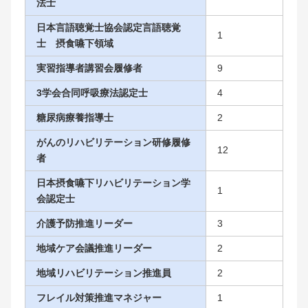
法士
日本言語聴覚士協会認定言語聴覚
1
士 摂食嚥下領域
実習指導者講習会履修者
9
3学会合同呼吸療法認定士
4
糖尿病療養指導士
2
がんのリハビリテーション研修履修
12
者
日本摂食嚥下リハビリテーション学
1
会認定士
介護予防推進リーダー
3
地域ケア会議推進リーダー
2
地域リハビリテーション推進員
2
フレイル対策推進マネジャー
1