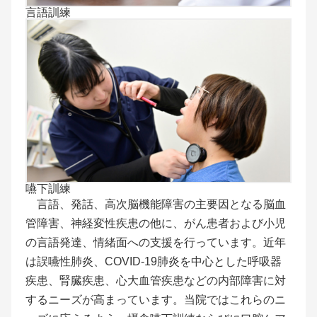
言語訓練
嚥下訓練
言語、発話、高次脳機能障害の主要因となる脳血
管障害、神経変性疾患の他に、がん患者および小児
の言語発達、情緒面への支援を行っています。近年
は誤嚥性肺炎、COVID-19肺炎を中心とした呼吸器
疾患、腎臓疾患、心大血管疾患などの内部障害に対
するニーズが高まっています。当院ではこれらのニ