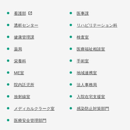
看護部
医事課
透析センター
リハビリテーション科
健康管理課
検査室
薬局
医療福祉相談室
栄養科
手術室
ME室
地域連携室
院内託児所
法人事務局
放射線室
入院在宅支援室
メディカルクラーク室
感染防止対策部門
医療安全管理部門